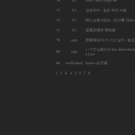
GJ
Juris - don't forget me
74
GJ
검정치마 - 젊은 우리 사랑
73
GJ
時には昔の話を - 紅の豚 [Toki ni wa 
72
GJ
寂寞沙洲冷 周传雄
71
soju
想要靠近/다가 가고 싶어 - 金
70
いつでも誰かが Itsu demo darek
soju
69
n Live
world music
kiroro--紅芋娘 .
68
1
2
3
4
5
6
7
8