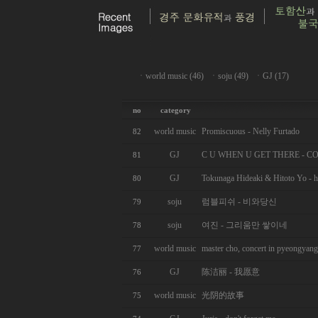
ㆍ
world music (46)
ㆍ
soju (49)
ㆍ
GJ (17)
no
category
world music
Promiscuous - Nelly Furtado
82
GJ
C U WHEN U GET THERE - C
81
GJ
Tokunaga Hideaki & Hitoto Yo - 
80
soju
럼블피쉬 - 비와당신
79
soju
여진 - 그리움만 쌓이네
78
world music
master cho, concert in pyeongyang
77
GJ
陈洁丽 - 我愿意
76
world music
光阴的故事
75