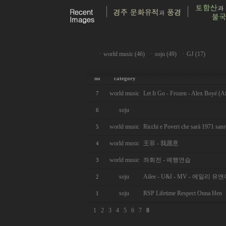
ㆍ
world music (46)
ㆍ
soju (49)
ㆍ
GJ (17)
no
category
world music
Let It Go - Frozen - Alex Boyé (Af
7
soju
6
world music
Ricchi e Poveri che sarà 1971 san
5
world music
王菲 - 我愿意
4
world music
좌회전 - 예행연습
3
soju
Ailee - U&I - MV - 에일리 유앤
2
soju
RSP Lifetime Respect Onna Hen
1
1
2
3
4
5
6
7
8