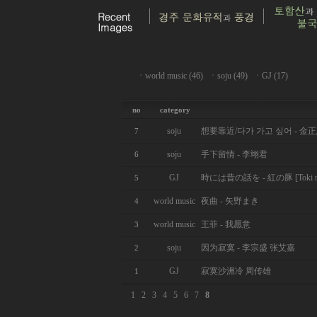
ㆍ
world music (46)
ㆍ
soju (49)
ㆍ
GJ (17)
no
category
soju
想要靠近/다가 가고 싶어 - 金
7
soju
手下留情 - 李翊君
6
GJ
時には昔の話を - 紅の豚 [Toki ni wa 
5
world music
夜曲 - 矢野まき
4
world music
王菲 - 我愿意
3
soju
因为寂寞 - 李宗盛 张艾嘉
2
GJ
寂寞沙洲冷 周传雄
1
1
2
3
4
5
6
7
8